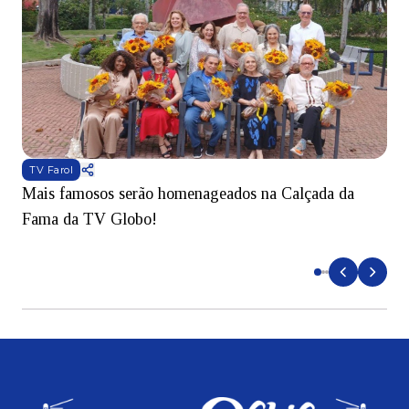
TV Farol
Mais famosos serão homenageados na Calçada da
S
Fama da TV Globo!
p
d