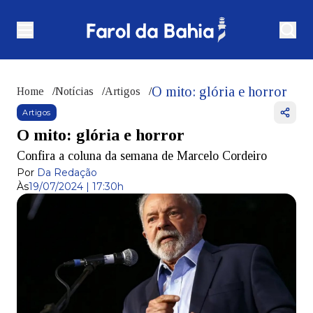
O mito: glória e horror
Home
/
Notícias
/
Artigos
/
Artigos
O mito: glória e horror
Confira a coluna da semana de Marcelo Cordeiro
Por
Da Redação
Às
19/07/2024 | 17:30h