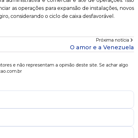
ra administrativa e comercial e até de operações. Isso
anciar as operações para expansão de instalações, novos
 giro, considerando o ciclo de caixa desfavorável.
Próxima notícia
O amor e a Venezuela
tores e não representam a opinião deste site. Se achar algo
cao.com.br