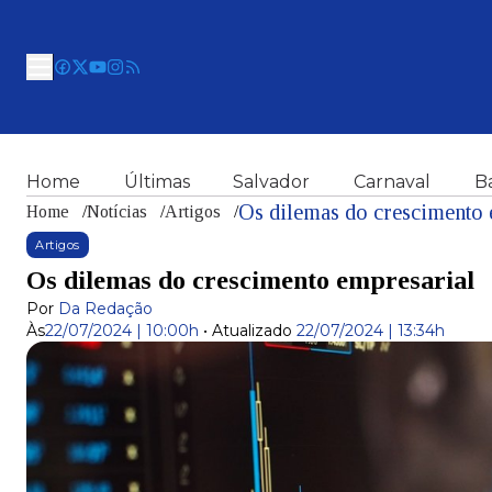
Home
Últimas
Salvador
Carnaval
B
Os dilemas do crescimento 
Home
/
Notícias
/
Artigos
/
Artigos
Os dilemas do crescimento empresarial
Por
Da Redação
Às
22/07/2024 | 10:00h
•
Atualizado
22/07/2024 | 13:34h