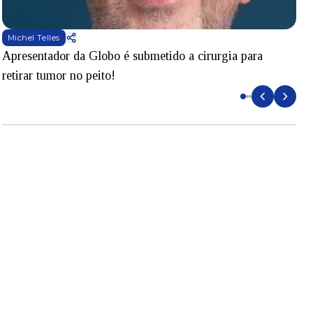
Michel Telles
Apresentador da Globo é submetido a cirurgia para
D
retirar tumor no peito!
l