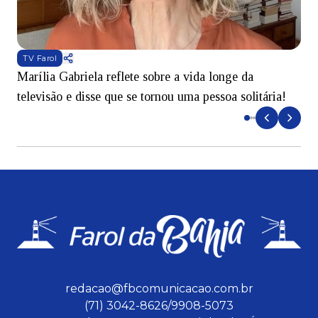
TV Farol
Marília Gabriela reflete sobre a vida longe da
B
televisão e disse que se tornou uma pessoa solitária!
L
redacao@fbcomunicacao.com.br
(71) 3042-8626/9908-5073