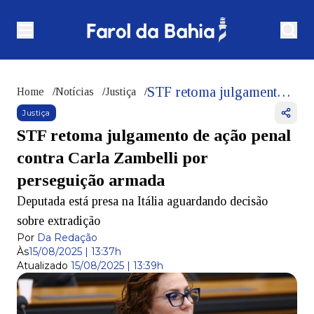
STF retoma julgamento de ação penal contra Carla Zambelli por perseguição armada
Home
/
Notícias
/
Justiça
/
Justiça
STF retoma julgamento de ação penal
contra Carla Zambelli por
perseguição armada
Deputada está presa na Itália aguardando decisão
sobre extradição
Por
Da Redação
Às
15/08/2025 | 13:37h
Atualizado
15/08/2025 | 13:39h