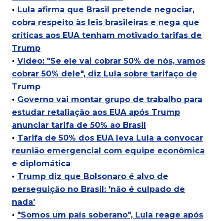
•
Lula afirma que Brasil pretende negociar,
cobra respeito às leis brasileiras e nega que
críticas aos EUA tenham motivado tarifas de
Trump
•
Vídeo: "Se ele vai cobrar 50% de nós, vamos
cobrar 50% dele", diz Lula sobre tarifaço de
Trump
•
Governo vai montar grupo de trabalho para
estudar retaliação aos EUA após Trump
anunciar tarifa de 50% ao Brasil
•
Tarifa de 50% dos EUA leva Lula a convocar
reunião emergencial com equipe econômica
e diplomática
•
Trump diz que Bolsonaro é alvo de
perseguição no Brasil: 'não é culpado de
nada'
•
"Somos um país soberano", Lula reage após