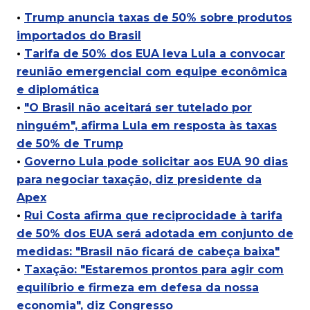
•
Trump anuncia taxas de 50% sobre produtos
importados do Brasil
•
Tarifa de 50% dos EUA leva Lula a convocar
reunião emergencial com equipe econômica
e diplomática
•
"O Brasil não aceitará ser tutelado por
ninguém", afirma Lula em resposta às taxas
de 50% de Trump
•
Governo Lula pode solicitar aos EUA 90 dias
para negociar taxação, diz presidente da
Apex
•
Rui Costa afirma que reciprocidade à tarifa
de 50% dos EUA será adotada em conjunto de
medidas: "Brasil não ficará de cabeça baixa"
•
Taxação: "Estaremos prontos para agir com
equilíbrio e firmeza em defesa da nossa
economia", diz Congresso