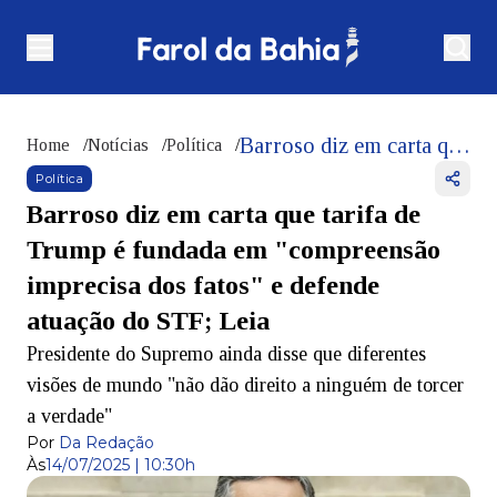
Barroso diz em carta que tarifa de Trump é fundada em "compreensão imprecisa dos fatos" e defende atuação do STF; Leia
Home
/
Notícias
/
Política
/
Política
Barroso diz em carta que tarifa de
Trump é fundada em "compreensão
imprecisa dos fatos" e defende
atuação do STF; Leia
Presidente do Supremo ainda disse que diferentes
visões de mundo "não dão direito a ninguém de torcer
a verdade"
Por
Da Redação
Às
14/07/2025 | 10:30h