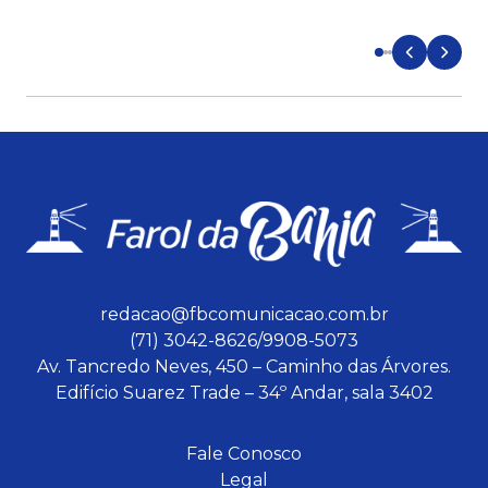
d
redacao@fbcomunicacao.com.br
(71) 3042-8626/9908-5073
Av. Tancredo Neves, 450 – Caminho das Árvores.
Edifício Suarez Trade – 34º Andar, sala 3402
Fale Conosco
Legal