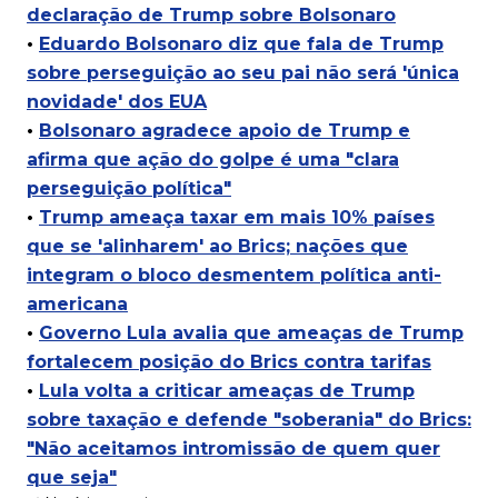
declaração de Trump sobre Bolsonaro
•
Eduardo Bolsonaro diz que fala de Trump
sobre perseguição ao seu pai não será 'única
novidade' dos EUA
•
Bolsonaro agradece apoio de Trump e
afirma que ação do golpe é uma "clara
perseguição política"
•
Trump ameaça taxar em mais 10% países
que se 'alinharem' ao Brics; nações que
integram o bloco desmentem política anti-
americana
•
Governo Lula avalia que ameaças de Trump
fortalecem posição do Brics contra tarifas
•
Lula volta a criticar ameaças de Trump
sobre taxação e defende "soberania" do Brics:
"Não aceitamos intromissão de quem quer
que seja"