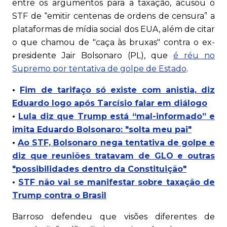
entre os argumentos para a taxação, acusou o
STF de “emitir centenas de ordens de censura” a
plataformas de mídia social dos EUA, além de citar
o que chamou de "caça às bruxas" contra o ex-
presidente Jair Bolsonaro (PL), que
é réu no
Supremo por tentativa de golpe de Estado
.
•
Fim de tarifaço só existe com anistia, diz
Eduardo logo após Tarcísio falar em diálogo
•
Lula diz que Trump está “mal-informado” e
imita Eduardo Bolsonaro: "solta meu pai"
•
Ao STF, Bolsonaro nega tentativa de golpe e
diz que reuniões tratavam de GLO e outras
"possibilidades dentro da Constituição"
•
STF não vai se manifestar sobre taxação de
Trump contra o Brasil
Barroso defendeu que visões diferentes de