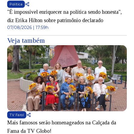
Política
"É impossível enriquecer na política sendo honesta",
diz Erika Hilton sobre patrimônio declarado
07/08/2026 | 17:59h
Veja também
TV Farol
Mais famosos serão homenageados na Calçada da
S
Fama da TV Globo!
p