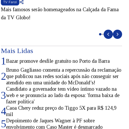
TV Farol
Mais famosos serão homenageados na Calçada da Fama
S
da TV Globo!
p
d
Mais Lidas
1
Bazar promove desfile gratuito no Porto da Barra
Bruno Gagliasso comenta a repercussão da reclamação
2
que publicou nas redes sociais após não conseguir ser
atendido em uma unidade do McDonald’s!
Candidato a governador tem vídeo íntimo vazado na
3
web e se pronuncia ao lado da esposa: 'forma baixa de
fazer política'
Caoa Chery reduz preço do Tiggo 5X para R$ 124,9
4
mil
Depoimento de Jaques Wagner à PF sobre
5
envolvimento com Caso Master é desmarcado